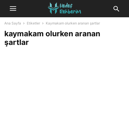
Ana Sayfa
Etiketler
Kaymakam olurken aranan şartlar
kaymakam olurken aranan
şartlar